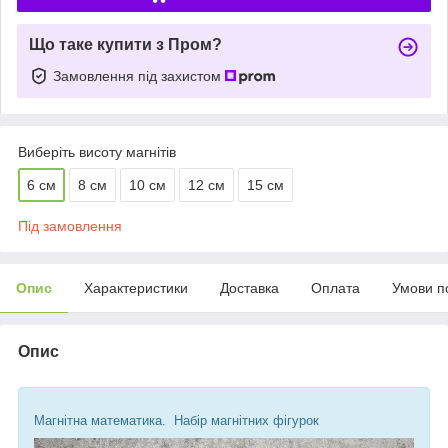
Що таке купити з Пром?
Замовлення під захистом
Виберіть висоту магнітів
6 см
8 см
10 см
12 см
15 см
Під замовлення
Опис
Характеристики
Доставка
Оплата
Умови п
Опис
Магнітна математика. Набір магнітних фігурок