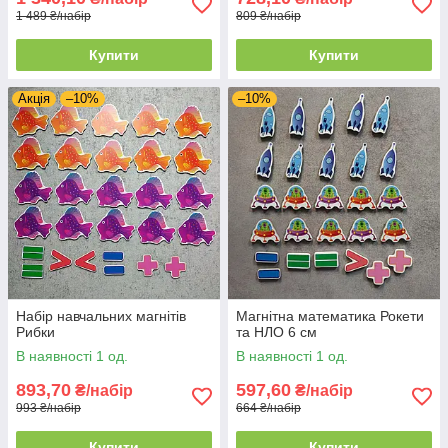
1 489 ₴/набір
809 ₴/набір
Купити
Купити
Акція
–10%
–10%
Набір навчальних магнітів
Магнітна математика Рокети
Рибки
та НЛО 6 см
В наявності 1 од.
В наявності 1 од.
893,70
597,60
₴/набір
₴/набір
993 ₴/набір
664 ₴/набір
Купити
Купити