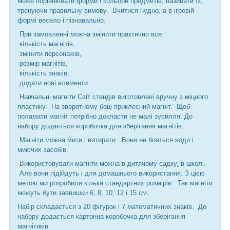
може порівнювати форми і кольори предметів, називати їх,
тренуючи правильну вимову. Вчитися нудно, а в ігровій
формі весело і пізнавально.
При замовленні можна змінити практично все:
кількість магнітів,
змінити персонажів,
розмір магнітів,
кількість знаків,
додати нові елементи.
Навчальні магніти Світ стендів виготовлені вручну з міцного
пластику. На зворотному боці приклеєний магніт. Щоб
поламати магніт потрібно докласти не малі зусилля. До
набору додається коробочка для зберігання магнітів.
Магніти можна мити і витирати. Вони не бояться води і
миючих засобів.
Використовувати магніти можна в дитячому садку, в школі.
Але вони підійдуть і для домашнього використання. З цією
метою ми розробили кілька стандартних розмірів. Так магніти
можуть бути заввишки 6, 8, 10, 12 і 15 см.
Набір складається з 20 фігурок і 7 математичних знаків. До
набору додається картонна коробочка для зберігання
магнітиків.