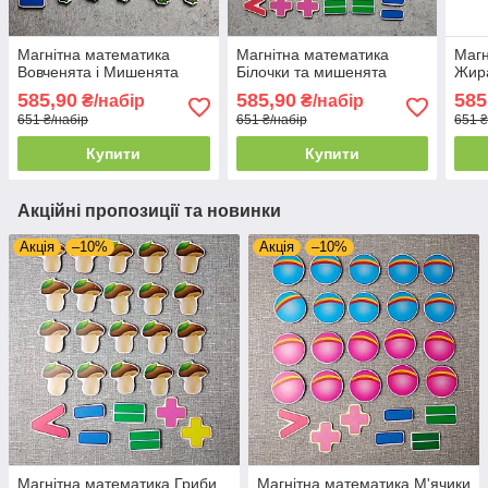
Магнітна математика
Магнітна математика
Магн
Вовченята і Мишенята
Білочки та мишенята
Жир
585,90
585,90
585
₴/набір
₴/набір
651 ₴/набір
651 ₴/набір
651 ₴
Купити
Купити
Акційні пропозиції та новинки
Акція
–10%
Акція
–10%
Магнітна математика Гриби
Магнітна математика М'ячики