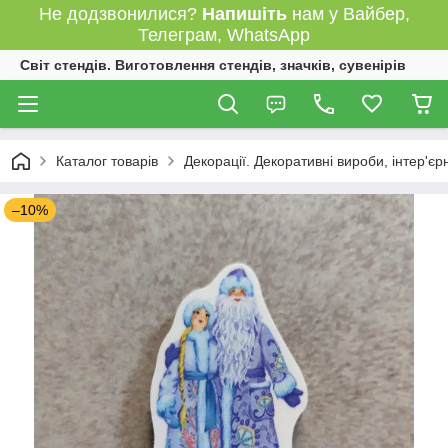
Не додзвонилися?
Напишіть
нам у Вайбер,
Телеграм, WhatsApp
Світ стендів. Виготовлення стендів, значків, сувенірів
Каталог товарів
Декорації. Декоративні вироби, інтер'єр
–10%