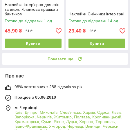
Наклейка інтер'єрна для стін
та вікон. Ялинкова іграшка з
бантиком
Наклейки Сніжинки інтер'єрні
Готово до відправки 1 од.
Готово до відправки 14 од.
45,90
23,40
₴
₴
51 ₴
26 ₴
Купити
Купити
Показати ще
Про нас
98% позитивних з 288 відгуків за рік
Працює з 05.06.2010
м. Чернівці
Київ, Дніпро, Миколаїв, Слов'янськ, Харків, Одеса, Львів,
Запоріжжя, Чернігів, Житомир, Полтава, Кропивницький,
Краматорськ, Суми, Рівне, Луцьк, Херсон, Тернопіль,
Івано-Франківськ, Ужгород, Чернівці, Вінниця, Черкаси,