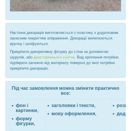
Настінна декорація виготовляється з пластику з додатковим
захисним покриттям зображення. Декорації випилюються
вручну і шліфуються.
Прикріпити декоративну фігурку до стіни за допомогою
шурупів, або
двостороннього скотча
. Вид кріплення потрібно
підбирати залежно від матеріалу поверхні до якої потрібно
прикріпити декорацію.
Під час замовлення можна змінити практично
все:
фон і
заголовки і тексти,
розмі
картинки,
мову оформлення,
додат
форму
фігурки,