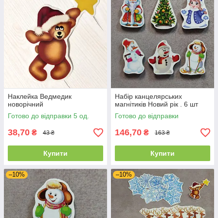
Наклейка Ведмедик
Набір канцелярських
новорічний
магнітиків Новий рік . 6 шт
Готово до відправки 5 од.
Готово до відправки
38,70
146,70
₴
₴
43 ₴
163 ₴
Купити
Купити
–10%
–10%