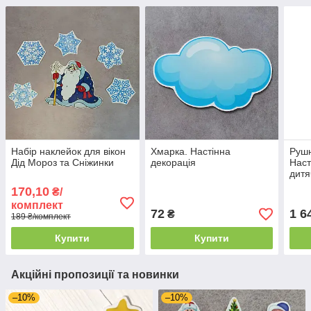
Набір наклейок для вікон
Хмарка. Настінна
Рушн
Дід Мороз та Сніжинки
декорація
Наст
дитя
170,10
₴/
комплект
72
1 6
₴
189 ₴/комплект
Купити
Купити
Акційні пропозиції та новинки
–10%
–10%