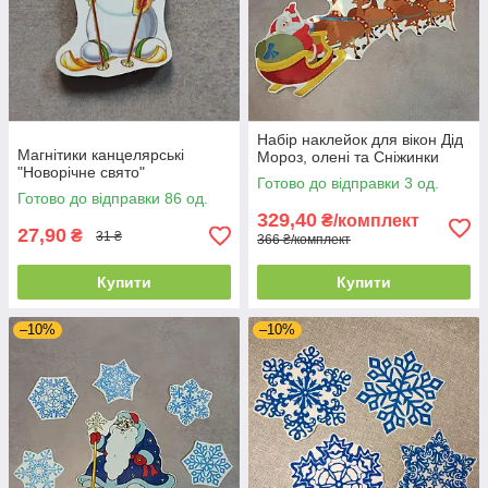
Набір наклейок для вікон Дід
Магнітики канцелярські
Мороз, олені та Сніжинки
"Новорічне свято"
Готово до відправки 3 од.
Готово до відправки 86 од.
329,40
₴/комплект
27,90
₴
31 ₴
366 ₴/комплект
Купити
Купити
–10%
–10%