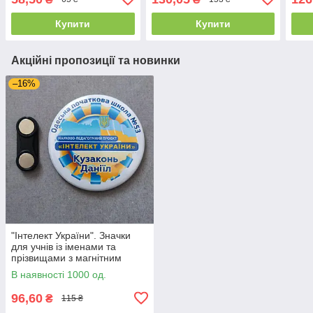
Золо
Купити
Купити
Акційні пропозиції та новинки
–16%
"Інтелект України". Значки
для учнів із іменами та
прізвищами з магнітним
тримачем
В наявності 1000 од.
96,60
₴
115 ₴