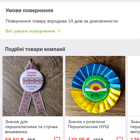
Умови повернення
Повернення товару впродовж 14 днів за домовленістю
Всі умови повернення
Подібні товари компанії
Значок для
Значок з розеткою
Знач
першокласника та стрічка
Першокласник НУШ
перш
вишиванка
випу
черв
58,50
130,05
126
₴
₴
65 ₴
153 ₴