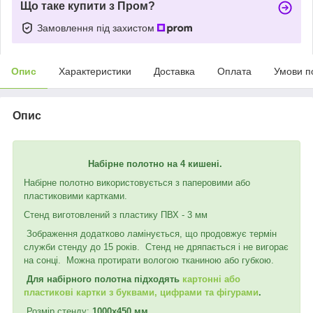
Що таке купити з Пром?
Замовлення під захистом
Опис
Характеристики
Доставка
Оплата
Умови п
Опис
Набірне полотно на 4 кишені.
Набірне полотно використовується з паперовими або
пластиковими картками.
Стенд виготовлений з пластику ПВХ - 3 мм
Зображення додатково ламінується, що продовжує термін
служби стенду до 15 років. Стенд не дряпається і не вигорає
на сонці. Можна протирати вологою тканиною або губкою.
Для набірного полотна підходять
картонні або
пластикові картки з буквами, цифрами та фігурами
.
Розмір стенду:
1000х450 мм