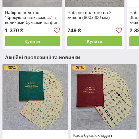
Набірне полотно
Набірне полотно на 2
Набі
"Крокуючи навчаємось" з
кишені (600х300 мм)
Шага
великими буквами на фоні
кише
1 370
749
2 3
₴
₴
Купити
Купити
Акційні пропозиції та новинки
–30%
–30%
Каса букв, складів і