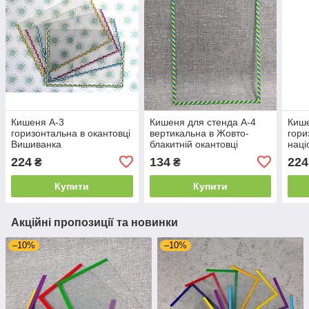
Кишеня А-3
Кишеня для стенда А-4
Киш
горизонтальна в окантовці
вертикальна в Жовто-
гори
Вишиванка
блакитній окантовці
наці
224
134
224
₴
₴
Купити
Купити
Акційні пропозиції та новинки
–10%
–10%