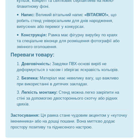
кульок, конфеті та святкових серпантинів на ніжно-
блакитному фоні.
Напис:
Великий вітальний напис
«ВІТАЄМО!»
, що
робить стенд універсальним для днів народження,
випускних або перемог у конкурсах.
Конструкція:
Рамка має фігурну вирубку по краях
та спеціальне віконце для розміщення фотографії або
змінного оголошення.
Переваги товару:
Довговічність:
Завдяки ПВХ-основі виріб не
деформується з часом і зберігає яскравість кольорів.
Безпека:
Матеріал має невелику вагу, що важливо
при використанні в дитячих закладах.
Легкість монтажу:
Стенд можна легко закріпити на
стіні за допомогою двостороннього скотчу або рідких
цвяхів.
Застосування:
Ця рамка стане чудовим акцентом у «куточку
іменинника» або на дошці пошани. Вона миттєво додає
простору позитиву та піднесеного настрою.