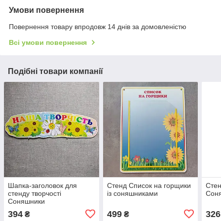
Умови повернення
Повернення товару впродовж 14 днів за домовленістю
Всі умови повернення
Подібні товари компанії
Шапка-заголовок для
Стенд Список на горщики
Стен
стенду творчості
із соняшниками
Сон
Соняшники
394
499
326
₴
₴