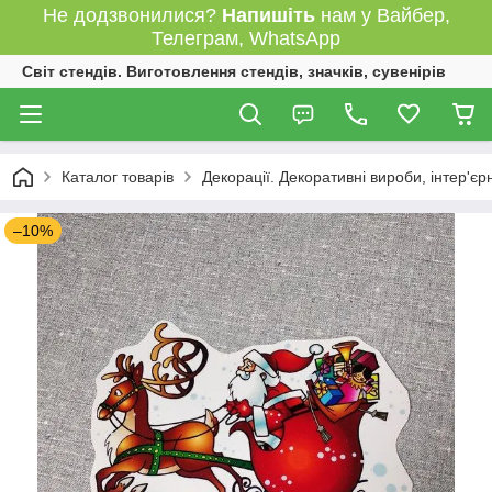
Не додзвонилися?
Напишіть
нам у Вайбер,
Телеграм, WhatsApp
Світ стендів. Виготовлення стендів, значків, сувенірів
Каталог товарів
Декорації. Декоративні вироби, інтер'єр
–10%