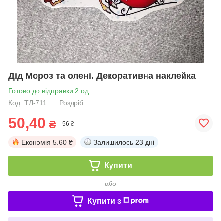
Дід Мороз та олені. Декоративна наклейка
Готово до відправки 2 од.
Код: ТЛ-711
Роздріб
50,40
₴
56 ₴
Економія
5.60 ₴
Залишилось
23 дні
Купити
або
Купити з