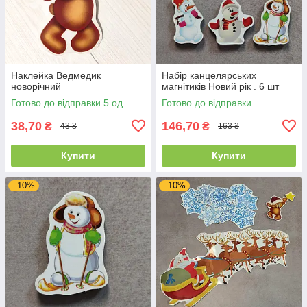
Наклейка Ведмедик
Набір канцелярських
новорічний
магнітиків Новий рік . 6 шт
Готово до відправки 5 од.
Готово до відправки
38,70
146,70
₴
₴
43 ₴
163 ₴
Купити
Купити
–10%
–10%