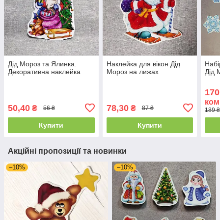
Дід Мороз та Ялинка.
Наклейка для вікон Дід
Набі
Декоративна наклейка
Мороз на лижах
Дід 
170
ком
50,40
78,30
₴
₴
56 ₴
87 ₴
189 ₴
Купити
Купити
Акційні пропозиції та новинки
–10%
–10%