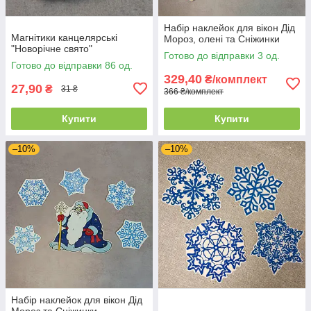
Набір наклейок для вікон Дід
Магнітики канцелярські
Мороз, олені та Сніжинки
"Новорічне свято"
Готово до відправки 3 од.
Готово до відправки 86 од.
329,40
₴/комплект
27,90
₴
31 ₴
366 ₴/комплект
Купити
Купити
–10%
–10%
Набір наклейок для вікон Дід
Мороз та Сніжинки