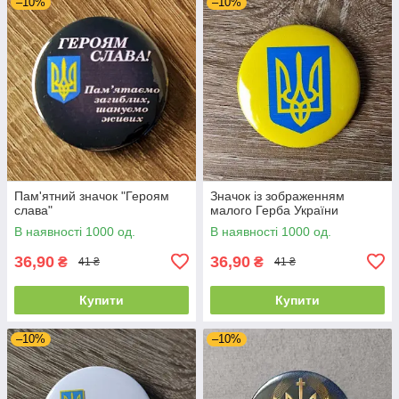
–10%
–10%
Пам'ятний значок "Героям
Значок із зображенням
слава"
малого Герба України
В наявності 1000 од.
В наявності 1000 од.
36,90
36,90
₴
₴
41 ₴
41 ₴
Купити
Купити
–10%
–10%