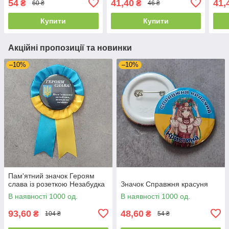
54
41,40
41,
₴
₴
60 ₴
46 ₴
Купити
Купити
Акційні пропозиції та новинки
–10%
–10%
Пам'ятний значок Героям
слава із розеткою Незабудка
Значок Справжня красуня
В наявності 1000 од.
В наявності 1000 од.
93,60
48,60
₴
₴
104 ₴
54 ₴