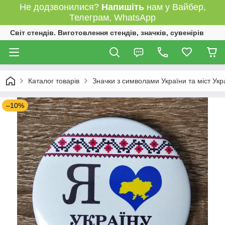
Не додзвонилися?
Напишіть
нам у Вайбер,
Телеграм, WhatsApp
Світ стендів. Виготовлення стендів, значків, сувенірів
Каталог товарів
Значки з символами України та міст Укр
–10%