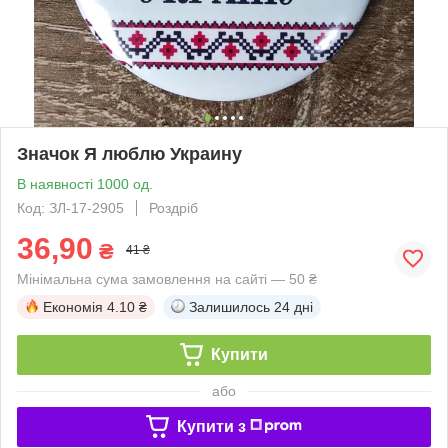
Значок Я люблю Украину
В наявності 1000 од.
Код: ЗЛ-17-2905
Роздріб
36,90
₴
41 ₴
Мінімальна сума замовлення на сайті — 50 ₴
Економія
4.10 ₴
Залишилось
24 дні
Купити
або
Купити з