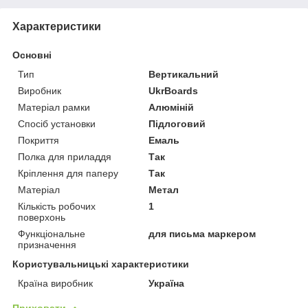
Характеристики
Основні
Тип
Вертикальний
Виробник
UkrBoards
Матеріал рамки
Алюміній
Спосіб установки
Підлоговий
Покриття
Емаль
Полка для приладдя
Так
Кріплення для паперу
Так
Матеріал
Метал
Кількість робочих
1
поверхонь
Функціональне
для письма маркером
призначення
Користувальницькі характеристики
Країна виробник
Україна
Приховати