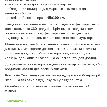
- має магнітно-маркерну робочу поверхню;
- обладнаний полицею для маркерів і тримачем для
паперових блоків;
- розмір робочої поверхні:
65х100 см.
Завдяки встановленим на стійці коліщаткам фліпчарт легко
повертається на 360 градусів. Крім цього, завдяки своїм
технічним можливостям, фліпчарт легко, швидко і без
труднощів можна перемістити в потрібне місце аудиторії.
Магнітна поверхня біла, глянцева, з зносостійким покриттям
для письма маркерами дозволяє кріпити плакати і замітки
магнітами до дошки. Можна використовувати спеціальні
маркери для написів і засоби на основі спирту для догляду.
Для дошки можна використовувати канцелярські магніти, або
неодимові магніти для великих плакатів.
Компанія Світ стендів доставляє продукцію по всій території
України, а так само в будь-яку точку світу поштою.
Ознайомитися з повним асортиментом можна на сайті
компанії
Приховати