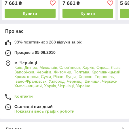
Інтелект
Інтелект
7 661
7 661
5 6
₴
₴
Купити
Купити
Про нас
98% позитивних з 288 відгуків за рік
Працює з 05.06.2010
м. Чернівці
Київ, Дніпро, Миколаїв, Слов'янськ, Харків, Одеса, Львів,
Запоріжжя, Чернігів, Житомир, Полтава, Кропивницький,
Краматорськ, Суми, Рівне, Луцьк, Херсон, Тернопіль,
Івано-Франківськ, Ужгород, Чернівці, Вінниця, Черкаси,
Хмельницький, Харків, Чернівці, Україна
Контакти
Сьогодні вихідний
Показати весь графік роботи
Про нас