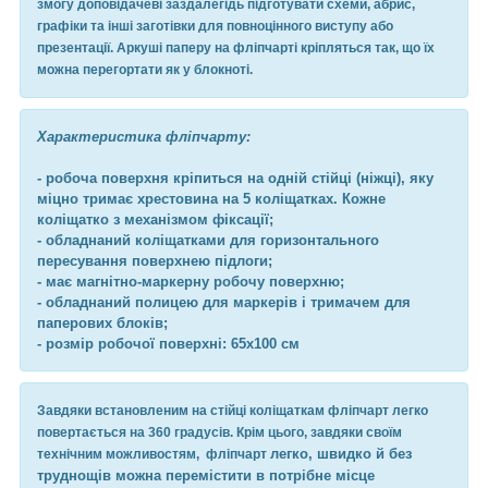
змогу доповідачеві заздалегідь підготувати схеми, абрис,
графіки та інші заготівки для повноцінного виступу або
презентації. Аркуші паперу на фліпчарті кріпляться так, що їх
можна перегортати як у блокноті.
Характеристика фліпчарту:
- робоча поверхня кріпиться на одній стійці (ніжці), яку
міцно тримає хрестовина на 5 коліщатках. Кожне
коліщатко з механізмом фіксації;
- обладнаний коліщатками для горизонтального
пересування поверхнею підлоги;
- має магнітно-маркерну робочу поверхню;
- обладнаний полицею для маркерів і тримачем для
паперових блоків;
- розмір робочої поверхні: 65х100 см
Завдяки встановленим на стійці коліщаткам фліпчарт легко
повертається на 360 градусів. Крім цього, завдяки своїм
легко, швидко й без
технічним можливостям, фліпчарт
труднощів можна перемістити в потрібне місце