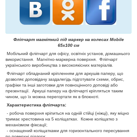
Фліпчарт магнітний під маркер на колесах Mobile
65х100 см
Мобільний фліпчарт для офісу, освітніх установ, домашнього
використання. Магнітно-маркерна поверхня. Фліпчарт
українського виробництва з високоякісних матеріалів.
Фліпчарт обладнаний кріпленням для аркушів паперу, що
дозволяє доповідачу заздалегідь підготувати схеми, обрис,
графіки та інші заготовки для повноцінного доповіді або
презентації. Аркуші паперу на фліпчарті кріпляться таким
чином, що їх можна перегортати як в блокноті.
Характеристика фліпчарта:
- робоча поверхня кріпиться на одній стійці (ніжці), яку міцно
тримає хрестовина на 5 коліщатках. Кожне коліщатко з
механізмом фіксації;
- оснащений коліщатками для горизонтального пересування
по поверхні підлоги;