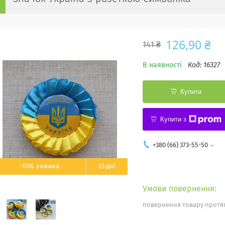
126,90 ₴
141 ₴
В наявності
Код:
16327
Купити
Купити з
+380 (66) 373-55-50
–10%
23 дні
повернення товару протяг