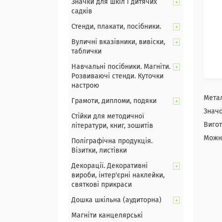
Значки для шкіл і дитячих
садків
Стенди, плакати, посібники.
Вуличні вказівники, вивіски,
таблички
Навчальні посібники. Магніти.
Розвиваючі стенди. Куточки
настрою
Мета
Грамоти, дипломи, подяки
Значо
Стійки для методичної
Вигот
літератури, книг, зошитів
Можна
Поліграфічна продукція.
Візитки, листівки
Декорації. Декоративні
вироби, інтер'єрні наклейки,
святкові прикраси
Дошка шкільна (аудиторна)
Магніти канцелярські