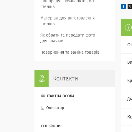
Співпраця з компанією Світ
стендів
Матеріал для виготовлення
стендів
Як обрати та передати фото
для значків
О
Повернення та заміна товарів
Ви
Контакти
Кр
Ді
Оператор
К