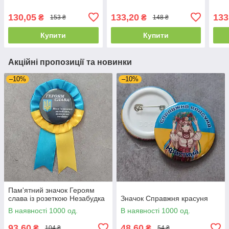
130,05
133,20
133
₴
₴
153 ₴
148 ₴
Купити
Купити
Акційні пропозиції та новинки
–10%
–10%
Пам'ятний значок Героям
слава із розеткою Незабудка
Значок Справжня красуня
В наявності 1000 од.
В наявності 1000 од.
93,60
48,60
₴
₴
104 ₴
54 ₴