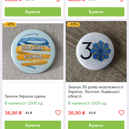
Купити
Купити
–10%
–10%
Значок 30 років незалежності
України. Логотип Львівської
Значок Україна єдина
області
В наявності 1000 од.
В наявності 1000 од.
36,90
36,90
₴
₴
41 ₴
41 ₴
Купити
Купити