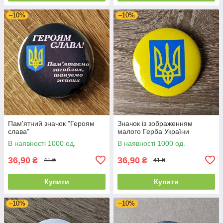
–10%
–10%
Пам'ятний значок "Героям
Значок із зображенням
слава"
малого Герба України
В наявності 1000 од.
В наявності 1000 од.
36,90
36,90
₴
₴
41 ₴
41 ₴
Купити
Купити
–10%
–10%