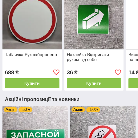
Табличка Рух заборонено
Наклейка Відкривати
Висо
рухом від себе
на щ
688
36
14
₴
₴
Купити
Купити
Акційні пропозиції та новинки
Акція
–50%
Акція
–50%