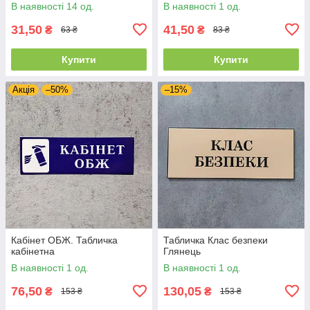
В наявності 14 од.
В наявності 1 од.
31,50
41,50
₴
₴
63 ₴
83 ₴
Купити
Купити
Акція
–50%
–15%
Кабінет ОБЖ. Табличка
Табличка Клас безпеки
кабінетна
Глянець
В наявності 1 од.
В наявності 1 од.
76,50
130,05
₴
₴
153 ₴
153 ₴