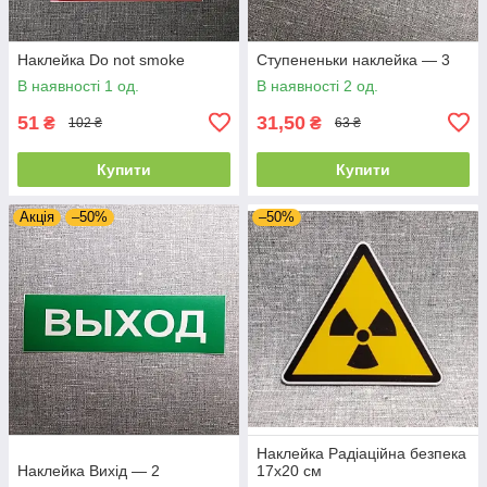
Наклейка Do not smoke
Ступененьки наклейка — 3
В наявності 1 од.
В наявності 2 од.
51
31,50
₴
₴
102 ₴
63 ₴
Купити
Купити
Акція
–50%
–50%
Наклейка Радіаційна безпека
Наклейка Вихід — 2
17х20 см