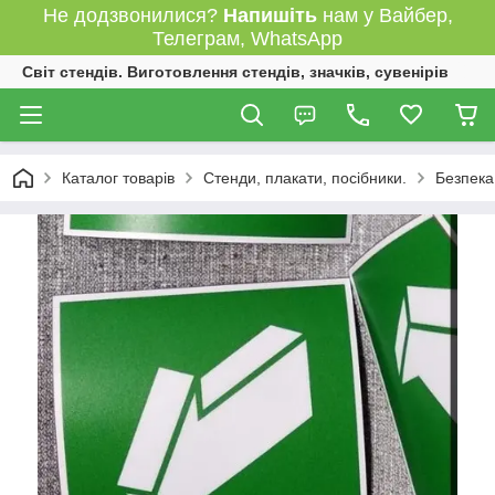
Не додзвонилися?
Напишіть
нам у Вайбер,
Телеграм, WhatsApp
Світ стендів. Виготовлення стендів, значків, сувенірів
Каталог товарів
Стенди, плакати, посібники.
Безпека