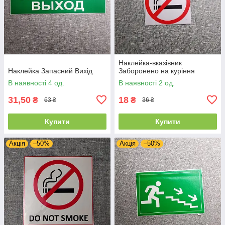
Наклейка-вказівник
Наклейка Запасний Вихід
Заборонено на куріння
В наявності 4 од.
В наявності 2 од.
31,50
18
₴
₴
63 ₴
36 ₴
Купити
Купити
Акція
–50%
Акція
–50%