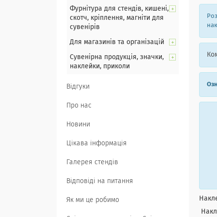
Фурнітура для стендів, кишені,
Роз
скотч, кріплення, магніти для
нак
сувенірів
Для магазинів та організацій
Ком
Сувенірна продукція, значки,
наклейки, приколи
Озн
Відгуки
Про нас
Новини
Цікава інформація
Галерея стендів
Відповіді на питання
Накле
Як ми це робимо
Накле