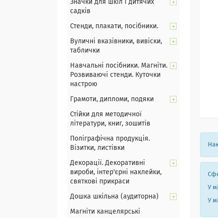
Значки для шкіл і дитячих
садків
Стенди, плакати, посібники.
Вуличні вказівники, вивіски,
таблички
Навчальні посібники. Магніти.
Розвиваючі стенди. Куточки
настрою
Грамоти, дипломи, подяки
Стійки для методичної
літератури, книг, зошитів
Поліграфічна продукція.
Нак
Візитки, листівки
Декорації. Декоративні
вироби, інтер'єрні наклейки,
Сфе
святкові прикраси
У м
Дошка шкільна (аудиторна)
У м
Магніти канцелярські