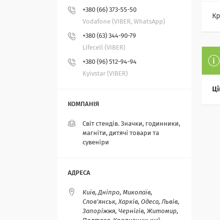
+380 (66) 373-55-50
Кр
Vodafone (VIBER, WhatsApp)
+380 (63) 344-90-79
Lifecell (VIBER)
+380 (96) 512-94-94
Kyivstar (VIBER)
Ці
Світ стендів. Значки, годинники,
магніти, дитячі товари та
сувеніри
Київ, Дніпро, Миколаїв,
Слов'янськ, Харків, Одеса, Львів,
Запоріжжя, Чернігів, Житомир,