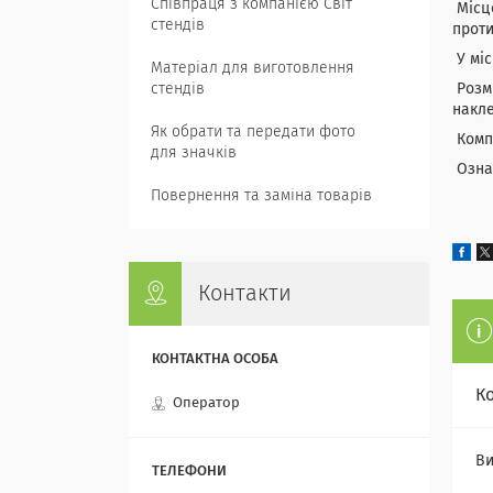
Співпраця з компанією Світ
Місце
стендів
проти
У міс
Матеріал для виготовлення
стендів
Розмі
накле
Як обрати та передати фото
Компа
для значків
Ознай
Повернення та заміна товарів
Контакти
К
Оператор
Ви