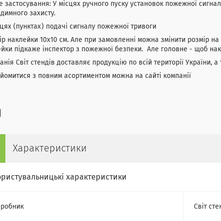
 застосування: У місцях ручного пуску установок пожежної сигналі
димного захисту.
цях (пунктах) подачі сигналу пожежної тривоги
р наклейки 10х10 см. Але при замовленні можна змінити розмір на
йки підкаже інспектор з пожежної безпеки. Але головне - щоб накл
нія Світ стендів доставляє продукцію по всій території України, а 
омитися з повним асортиментом можна на сайті компанії
Характеристики
ористувальницькі характеристики
робник
Світ сте