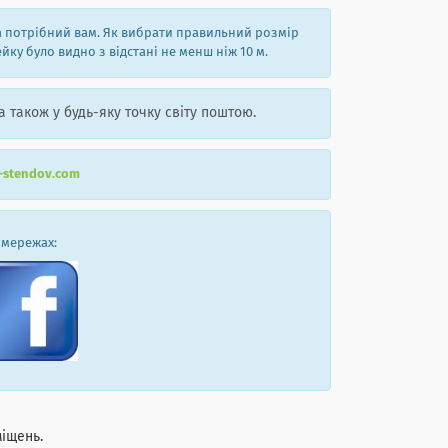
на потрібний вам. Як вибрати правильний розмір
ку було видно з відстані не менш ніж 10 м.
а також у будь-яку точку світу поштою.
r-stendov.com
 мережах:
міщень.