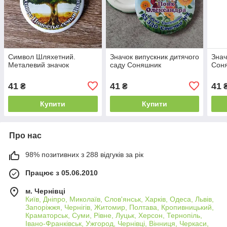
Символ Шляхетний.
Значок випускник дитячого
Знач
Металевий значок
саду Соняшник
Сон
41
41
41
₴
₴
Купити
Купити
Про нас
98% позитивних з 288 відгуків за рік
Працює з 05.06.2010
м. Чернівці
Київ, Дніпро, Миколаїв, Слов'янськ, Харків, Одеса, Львів,
Запоріжжя, Чернігів, Житомир, Полтава, Кропивницький,
Краматорськ, Суми, Рівне, Луцьк, Херсон, Тернопіль,
Івано-Франківськ, Ужгород, Чернівці, Вінниця, Черкаси,