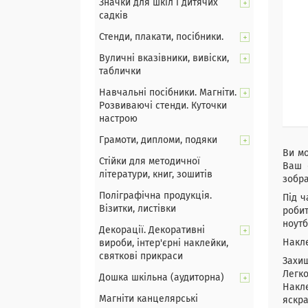
Значки для шкіл і дитячих
садків
Стенди, плакати, посібники.
Вуличні вказівники, вивіски,
таблички
Навчальні посібники. Магніти.
Розвиваючі стенди. Куточки
настрою
Грамоти, дипломи, подяки
Ви м
Стійки для методичної
Ваш 
літератури, книг, зошитів
зобра
Поліграфічна продукція.
Під ч
Візитки, листівки
робит
ноутб
Декорації. Декоративні
Накле
вироби, інтер'єрні наклейки,
святкові прикраси
Захищ
Легко
Дошка шкільна (аудиторна)
Накл
Магніти канцелярські
яскр