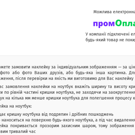
У компанії підключені е
будь-який товар не поки
ожете замовити наклейку
за індивідуальним зображенням — за ці
фото або фото Ваших друзів, або будь-яка інша картинка. Дл
ження, після перевірки на якість ми виготовимо для Вас наклейку 
ас замовлення наклейки на ноутбук вкажіть ширину та висоту кри
и по рівній частині кришки ноутбука, не заходячи на заокруглен
ук на кілька мм менше кришки ноутбука для полегшення процесу к
йка на ноутбук:
ає кришку ноутбука від подряпин і дрібних пошкоджень
 наноситься на поверхню будь-якого ноутбука, а під час видаленн
ейка покривається прозорим захисним шаром, тому зображення н
авим тривалий час