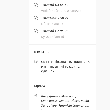
+380 (66) 373-55-50
Vodafone (VIBER, WhatsApp)
+380 (63) 344-90-79
Lifecell (VIBER)
+380 (96) 512-94-94
Kyivstar (VIBER)
Світ стендів. Значки, годинники,
магніти, дитячі товари та
сувеніри
Київ, Дніпро, Миколаїв,
Слов'янськ, Харків, Одеса, Львів,
Запоріжжя, Чернігів, Житомир,