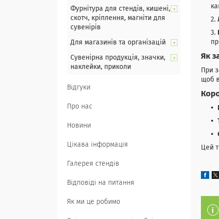
ка
Фурнітура для стендів, кишені,
скотч, кріплення, магніти для
сувенірів
пр
Для магазинів та організацій
Як з
Сувенірна продукція, значки,
наклейки, приколи
При з
щоб в
Відгуки
Коро
Про нас
Новини
Цікава інформація
Цей т
Галерея стендів
Відповіді на питання
Як ми це робимо