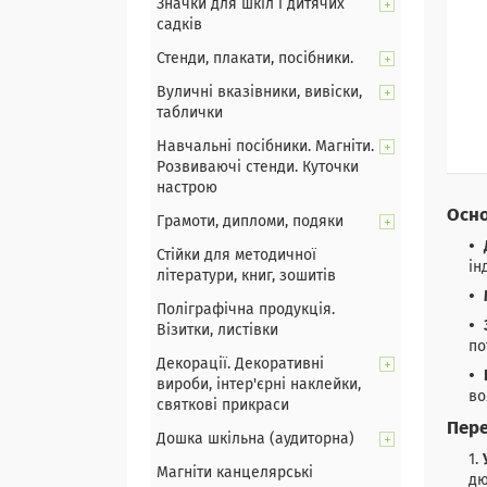
Значки для шкіл і дитячих
садків
Стенди, плакати, посібники.
Вуличні вказівники, вивіски,
таблички
Навчальні посібники. Магніти.
Розвиваючі стенди. Куточки
настрою
Осно
Грамоти, дипломи, подяки
Стійки для методичної
ін
літератури, книг, зошитів
Поліграфічна продукція.
Візитки, листівки
по
Декорації. Декоративні
вироби, інтер'єрні наклейки,
во
святкові прикраси
Пере
Дошка шкільна (аудиторна)
Магніти канцелярські
дю