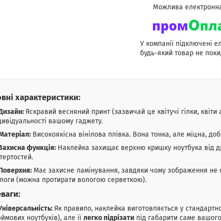
У компанії підключені е
будь-який товар не поки
вні характеристики:
Дизайн:
Яскравий весняний принт (зазвичай це квітучі гілки, квіти 
дивідуальності вашому гаджету.
Матеріал:
Високоякісна вінілова плівка. Вона тонка, але міцна, до
Захисна функція:
Наклейка захищає верхню кришку ноутбука від д
тертостей.
Поверхня:
Має захисне ламінування, завдяки чому зображення не ст
логи (можна протирати вологою серветкою).
ваги:
Універсальність:
Як правило, наклейка виготовляється у стандартно
ймових ноутбуків), але її
легко підрізати
під габарити саме вашог