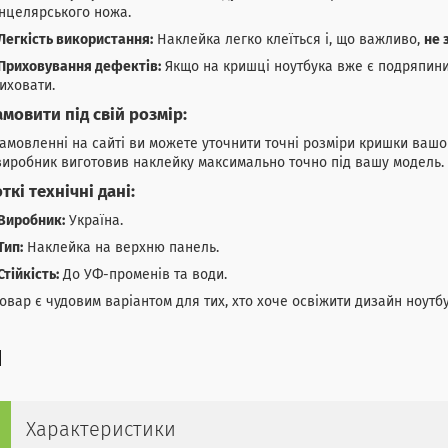
нцелярського ножа.
Легкість використання:
Наклейка легко клеїться і, що важливо,
не 
Приховування дефектів:
Якщо на кришці ноутбука вже є подряпини
иховати.
амовити під свій розмір:
амовленні на сайті ви можете уточнити точні розміри кришки вашо
иробник виготовив наклейку максимально точно під вашу модель.
ткі технічні дані:
Виробник:
Україна.
Тип:
Наклейка на верхню панель.
Стійкість:
До УФ-променів та води.
овар є чудовим варіантом для тих, хто хоче освіжити дизайн ноутб
Характеристики