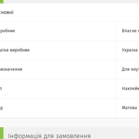
сновні
робник
Власне 
аїна виробник
Україна
изначення
Для ноу
п
Наклейк
ид
Матова
Інформація для замовлення