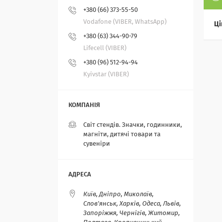
+380 (66) 373-55-50
Vodafone (VIBER, WhatsApp)
Ці
+380 (63) 344-90-79
Lifecell (VIBER)
+380 (96) 512-94-94
Kyivstar (VIBER)
Світ стендів. Значки, годинники,
магніти, дитячі товари та
сувеніри
Київ, Дніпро, Миколаїв,
Слов'янськ, Харків, Одеса, Львів,
Запоріжжя, Чернігів, Житомир,