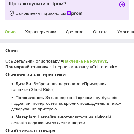
Що таке купити з Пром?
Замовлення під захистом
Опис
Характеристики
Доставка
Оплата
Умови п
Опис
Ось детальний опис товару
«
Наклейка на ноутбук
.
Примарний гонщик»
з інтернет-магазину «Світ стендів»:
Основні характеристики:
Дизайн:
Зображення персонажа «Примарний
гонщик» (Ghost Rider).
Призначення:
Захист верхньої кришки ноутбука від
подряпин, потертостей та дрібних пошкоджень, а також
декорування пристрою.
Матеріал:
Наклейка виготовляється на вініловій
основі з додатковим захисним шаром.
Особливості товару: