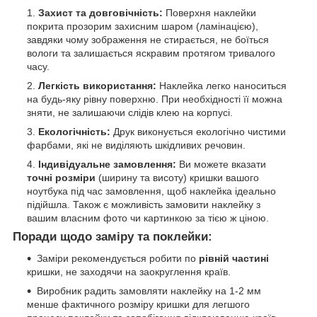
Захист та довговічність:
Поверхня наклейки
покрита прозорим захисним шаром (ламінацією),
завдяки чому зображення не стирається, не боїться
вологи та залишається яскравим протягом тривалого
часу.
Легкість використання:
Наклейка легко наноситься
на будь-яку рівну поверхню. При необхідності її можна
зняти, не залишаючи слідів клею на корпусі.
Екологічність:
Друк виконується екологічно чистими
фарбами, які не виділяють шкідливих речовин.
Індивідуальне замовлення:
Ви можете вказати
точні розміри
(ширину та висоту) кришки вашого
ноутбука під час замовлення, щоб наклейка ідеально
підійшла. Також є можливість замовити наклейку з
вашим власним фото чи картинкою за тією ж ціною.
Поради щодо заміру та поклейки:
Заміри рекомендується робити по
рівній частині
кришки, не заходячи на заокруглення країв.
Виробник радить замовляти наклейку на 1-2 мм
менше фактичного розміру кришки для легшого