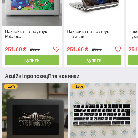
Наклейка на ноутбук.
Наклейка на ноутбук.
Накл
Роблокс
Трамвай
Пухн
251,60
251,60
251
₴
₴
296 ₴
296 ₴
Купити
Купити
Акційні пропозиції та новинки
–15%
–15%