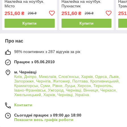
Наклейка на ноутбук.
Наклейка на ноутбук.
Накл
Місто
Пухнастик
Тра
251,60
251,60
251
₴
₴
296 ₴
296 ₴
Купити
Купити
Про нас
98% позитивних з 287 відгуків за рік
Працює з 05.06.2010
м. Чернівці
Київ, Дніпро, Миколаїв, Слов'янськ, Харків, Одеса, Львів,
Запоріжжя, Чернігів, Житомир, Полтава, Кропивницький,
Краматорськ, Суми, Рівне, Луцьк, Херсон, Тернопіль,
Івано-Франківськ, Ужгород, Чернівці, Вінниця, Черкаси,
Хмельницький, Харків, Чернівці, Україна
Контакти
Сьогодні працює з 09:00 до 18:00
Показати весь графік роботи