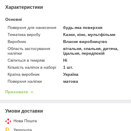
Характеристики
Основні
Поверхня для нанесення
будь-яка поверхня
Тематика виробу
Казки, кіно, мультфільми
Виробник
Власне виробництво
Область застосування
вітальня, спальня, дитяча,
наліпки
їдальня, передпокій
Світиться в темряві
Ні
Кількість наліпок в наборі
1 шт.
Країна виробник
Україна
Поверхня наліпки
матова
Приховати
Умови доставки
Нова Пошта
Укрпошта