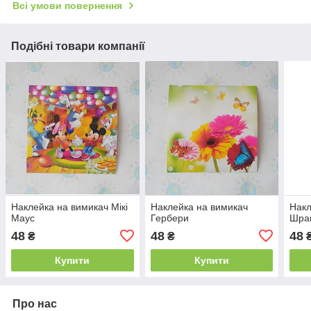
Всі умови повернення
Подібні товари компанії
Наклейка на вимикач Мікі
Наклейка на вимикач
Накл
Маус
Гербери
Шра
48
48
48
₴
₴
Купити
Купити
Про нас