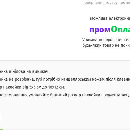
повернення товару протяг
У компанії підключені е
будь-який товар не поки
йка вінілова на вимикач.
йка не розрізана. губ потрібно канцелярським ножем після клеєнн
р наклейки від 5х5 см до 10х12 см.
ас замовлення умовляйте бажаний розмір наклейки в коментарях 