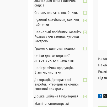
Значки для шкіл і дитячих
садків
Стенди, плакати, посібники.
Вуличні вказівники, вивіски,
таблички
Навчальні посібники. Магніти.
Розвиваючі стенди. Куточки
настрою
Грамоти, дипломи, подяки
Стійки для методичної
Накле
літератури, книг, зошитів
Накле
Поліграфічна продукція.
Розмі
Візитки, листівки
Під ч
Декорації. Декоративні
вироби, інтер'єрні наклейки,
святкові прикраси
Дошка шкільна (аудиторна)
Магніти канцелярські