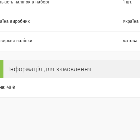
лькість наліпок в наборі
1 шт.
аїна виробник
Україна
верхня наліпки
матова
Інформація для замовлення
на:
48 ₴