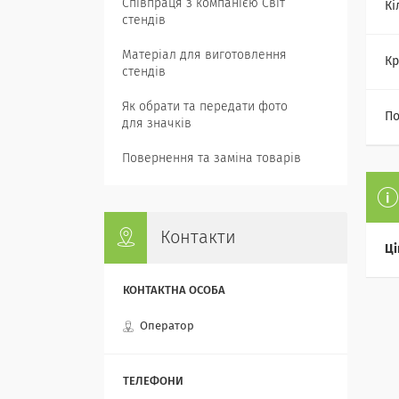
Співпраця з компанією Світ
Кі
стендів
Матеріал для виготовлення
Кр
стендів
Як обрати та передати фото
По
для значків
Повернення та заміна товарів
Контакти
Ці
Оператор