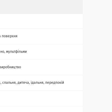
а поверхня
іно, мультфільми
виробництво
, спальня, дитяча, їдальня, передпокій