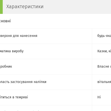
Характеристики
сновні
верхня для нанесення
будь-як
матика виробу
Казки, к
робник
Власне 
ласть застосування наліпки
вітальня
ітиться в темряві
Ні