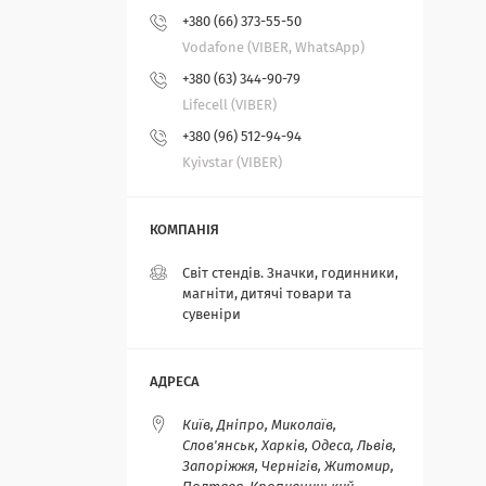
+380 (66) 373-55-50
Vodafone (VIBER, WhatsApp)
+380 (63) 344-90-79
Lifecell (VIBER)
+380 (96) 512-94-94
Kyivstar (VIBER)
Світ стендів. Значки, годинники,
магніти, дитячі товари та
сувеніри
Київ, Дніпро, Миколаїв,
Слов'янськ, Харків, Одеса, Львів,
Запоріжжя, Чернігів, Житомир,