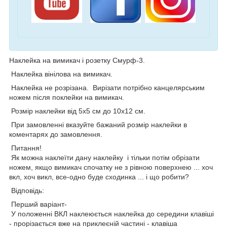
Наклейка на вимикач і розетку Смурф-3.
Наклейка вінілова на вимикач.
Наклейка не розрізана. Вирізати потрібно канцелярським
ножем після поклейки на вимикач.
Розмір наклейки від 5х5 см до 10х12 см.
При замовленні вказуйте бажаний розмір наклейки в
коментарях до замовлення.
Питання!
Як можна наклеїти дану наклейку і тільки потім обрізати
ножем, якщо вимикач спочатку не з рівною поверхнею ... хоч
вкл, хоч викл, все-одно буде сходинка ... і що робити?
Відповідь:
Перший варіант-
У положенні ВКЛ наклеюється наклейка до середини клавіші
- прорізається вже на приклеєній частині - клавіша