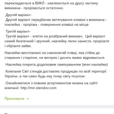
перекладається в ВИКЛ - наклеюється на другу частину
вимикача - прорізається остаточно.
Другий варіант-
Другий варіант передбачає витягування клавіші з вимикача -
поклейка - прорізка - повернення клавіші на місце.
Третій варіант-
Третій варіант - клеїти на розібраний вимикач. Цей варіант
самий безпечний і зручний, наклейку легко нанести, прорізати
і обрізати зайве.
Наклейки виготовлені на самоключій плівці, яка стійка до
стирання і старіння, не вигоряє і досить важко відривається.
Наклейка покрита додатковим ламінуванням (вічні наклейки)
Компанія Світ стендів доставляє продукцію по всій території
України, а так само будь-яку точку світу поштою.
Ознайомитися з повним асортиментом можна на сайті
компанії: http://mir-stendov.com
Приховати