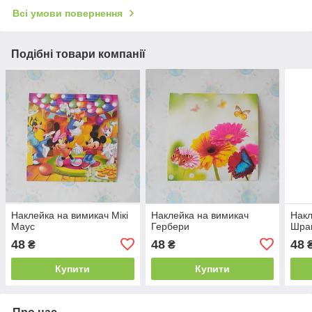
Всі умови повернення
Подібні товари компанії
Наклейка на вимикач Мікі
Наклейка на вимикач
Накл
Маус
Гербери
Шра
48
48
48
₴
₴
Купити
Купити