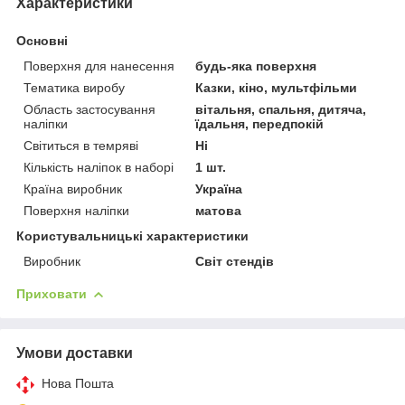
Характеристики
Основні
Поверхня для нанесення
будь-яка поверхня
Тематика виробу
Казки, кіно, мультфільми
Область застосування
вітальня, спальня, дитяча,
наліпки
їдальня, передпокій
Світиться в темряві
Ні
Кількість наліпок в наборі
1 шт.
Країна виробник
Україна
Поверхня наліпки
матова
Користувальницькі характеристики
Виробник
Світ стендів
Приховати
Умови доставки
Нова Пошта