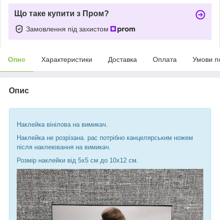
Що таке купити з Пром?
Замовлення під захистом
Опис
Характеристики
Доставка
Оплата
Умови п
Опис
Наклейка вінілова на вимикач.
Наклейка не розрізана. pac потрібно канцелярським ножем
після наклеювання на вимикач.
Розмір наклейки від 5х5 см до 10х12 см.