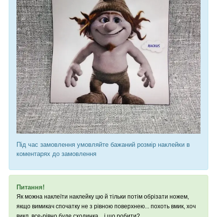
Під час замовлення умовляйте бажаний розмір наклейки в
коментарях до замовлення
Питання!
Як можна наклеїти наклейку цю й тільки потім обрізати ножем,
якщо вимикач спочатку не з рівною поверхнею... похоть вмик, хоч
викл, все-рівно буде сходинка... і що робити?