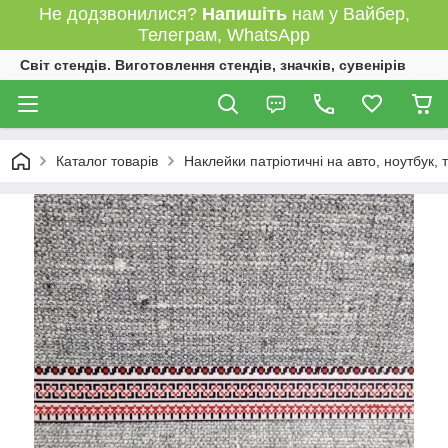
Не додзвонилися?
Напишіть
нам у Вайбер,
Телеграм, WhatsApp
Світ стендів. Виготовлення стендів, значків, сувенірів
Каталог товарів
Наклейки патріотичні на авто, ноутбук,