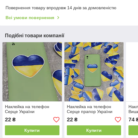
Повернення товару впродовж 14 днів за домовленістю
Всі умови повернення
Подібні товари компанії
Наклейка на телефон
Наклейка на телефон
Накл
Серце України
Серце прапор України
Виш
22
22
74
₴
₴
Купити
Купити