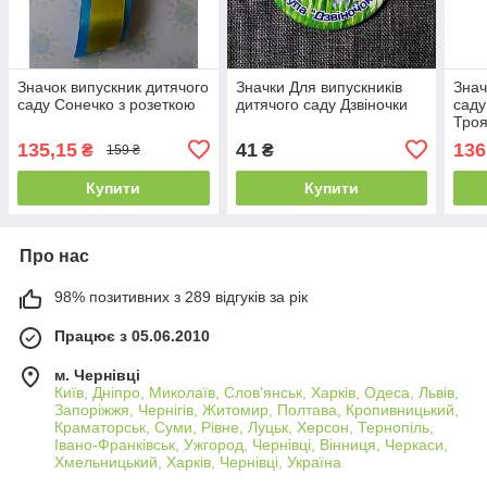
Значок випускник дитячого
Значки Для випускників
Знач
саду Сонечко з розеткою
дитячого саду Дзвіночки
саду
Тро
135,15
41
136
₴
₴
159 ₴
Купити
Купити
Про нас
98% позитивних з 289 відгуків за рік
Працює з 05.06.2010
м. Чернівці
Київ, Дніпро, Миколаїв, Слов'янськ, Харків, Одеса, Львів,
Запоріжжя, Чернігів, Житомир, Полтава, Кропивницький,
Краматорськ, Суми, Рівне, Луцьк, Херсон, Тернопіль,
Івано-Франківськ, Ужгород, Чернівці, Вінниця, Черкаси,
Хмельницький, Харків, Чернівці, Україна