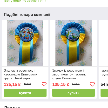
Всі умови повернення
Подібні товари компанії
Значок із розеткою і
Значок із розеткою і
Імен
хвостиком Випускник
хвостиком Випускник
груп
групи Незабудка
групи Волошки
135,15
135,15
54
₴
₴
159 ₴
159 ₴
Купити
Купити
Про нас