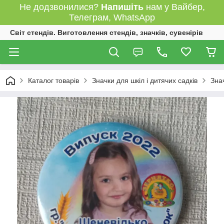
Не додзвонилися?
Напишіть
нам у Вайбер,
Телеграм, WhatsApp
Світ стендів. Виготовлення стендів, значків, сувенірів
Каталог товарів
Значки для шкіл і дитячих садків
Зна