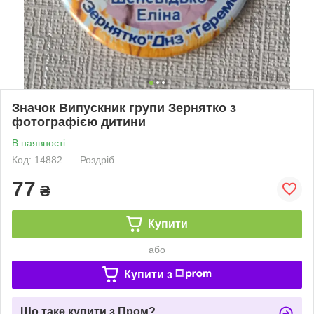
Значок Випускник групи Зернятко з
фотографією дитини
В наявності
Код: 14882
Роздріб
77
₴
Купити
або
Купити з
Що таке купити з Пром?