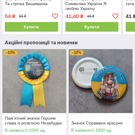
Та стрічка Вишиванка
Символіка України Я
тата
люблю Україну
54
41,40
41
₴
₴
60 ₴
46 ₴
Купити
Купити
Акційні пропозиції та новинки
–10%
–10%
Пам'ятний значок Героям
слава із розеткою Незабудка
Значок Справжня красуня
В наявності 1000 од.
В наявності 1000 од.