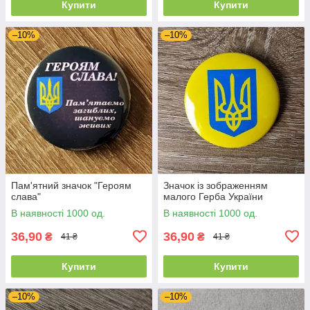
Купити
Купити
–10%
–10%
Пам'ятний значок "Героям
Значок із зображенням
слава"
малого Герба України
В наявності 1000 од.
В наявності 1000 од.
36,90
36,90
₴
₴
41 ₴
41 ₴
Купити
Купити
–10%
–10%