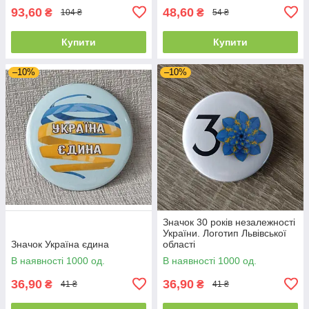
93,60
48,60
₴
₴
104 ₴
54 ₴
Купити
Купити
–10%
–10%
Значок 30 років незалежності
України. Логотип Львівської
Значок Україна єдина
області
В наявності 1000 од.
В наявності 1000 од.
36,90
36,90
₴
₴
41 ₴
41 ₴