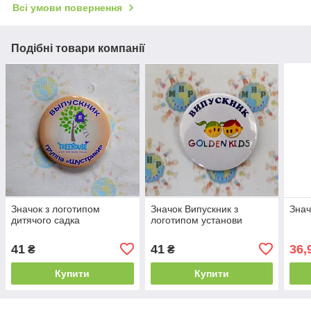
Всі умови повернення
Подібні товари компанії
Значок з логотипом
Значок Випускник з
Знач
дитячого садка
логотипом установи
41
41
36,
₴
₴
Купити
Купити