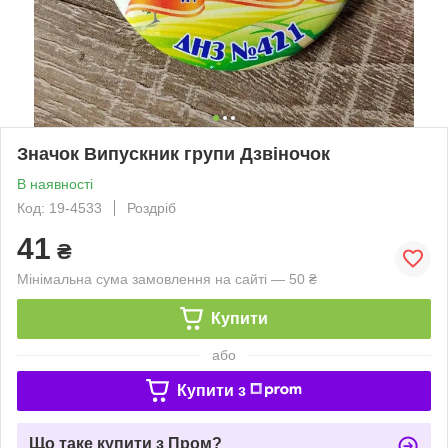
Значок Випускник групи Дзвіночок
В наявності
Код: 19-4533
Роздріб
41
₴
Мінімальна сума замовлення на сайті — 50 ₴
Купити
або
Купити з
Що таке купити з Пром?