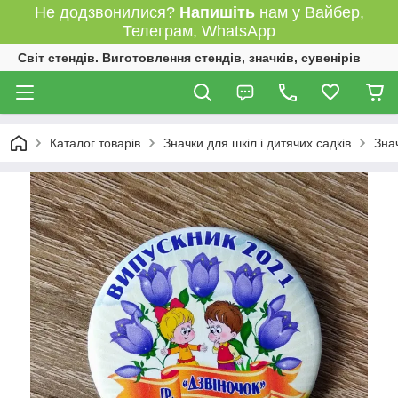
Не додзвонилися?
Напишіть
нам у Вайбер,
Телеграм, WhatsApp
Світ стендів. Виготовлення стендів, значків, сувенірів
Каталог товарів
Значки для шкіл і дитячих садків
Зна