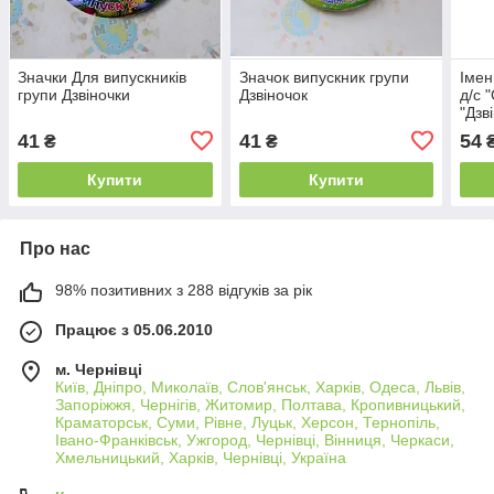
Значки Для випускників
Значок випускник групи
Імен
групи Дзвіночки
Дзвіночок
д/с 
"Дзв
41
41
54
₴
₴
Купити
Купити
Про нас
98% позитивних з 288 відгуків за рік
Працює з 05.06.2010
м. Чернівці
Київ, Дніпро, Миколаїв, Слов'янськ, Харків, Одеса, Львів,
Запоріжжя, Чернігів, Житомир, Полтава, Кропивницький,
Краматорськ, Суми, Рівне, Луцьк, Херсон, Тернопіль,
Івано-Франківськ, Ужгород, Чернівці, Вінниця, Черкаси,
Хмельницький, Харків, Чернівці, Україна