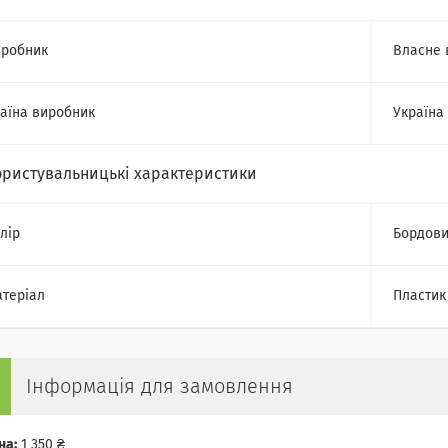
робник
Власне 
аїна виробник
Україна
ористувальницькі характеристики
лір
Бордов
теріал
Пластик
Інформація для замовлення
на:
1 350 ₴