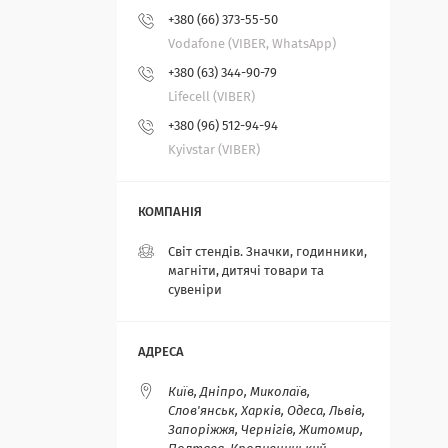
+380 (66) 373-55-50
Vodafone (VIBER, WhatsApp)
+380 (63) 344-90-79
Lifecell (VIBER)
+380 (96) 512-94-94
Kyivstar (VIBER)
Світ стендів. Значки, годинники,
магніти, дитячі товари та
сувеніри
Київ, Дніпро, Миколаїв,
Слов'янськ, Харків, Одеса, Львів,
Запоріжжя, Чернігів, Житомир,