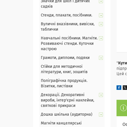
Значки для шкіл і дитячих
садків
Стенди, плакати, посібники.
Вуличні вказівники, вивіски,
таблички
Навчальні посібники. Магніти.
Розвиваючі стенди. Куточки
настрою
Грамоти, дипломи, подяки
"
Кути
Стійки для методичної
підпр
літератури, книг, зошитів
Цей с
Поліграфічна продукція.
Візитки, листівки
Декорації. Декоративні
вироби, інтер'єрні наклейки,
святкові прикраси
Дошка шкільна (аудиторна)
Магніти канцелярські
О