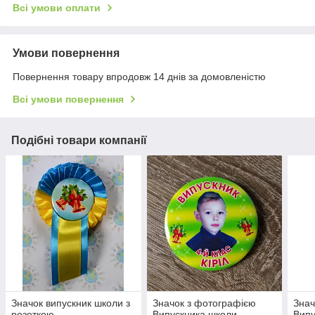
Всі умови оплати
Умови повернення
Повернення товару впродовж 14 днів за домовленістю
Всі умови повернення
Подібні товари компанії
Значок випускник школи з
Значок з фотографією
Знач
розеткою
Випускника школи,
Випу