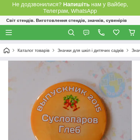
Не додзвонилися?
Напишіть
нам у Вайбер,
Телеграм, WhatsApp
Світ стендів. Виготовлення стендів, значків, сувенірів
Каталог товарів
Значки для шкіл і дитячих садків
Зна