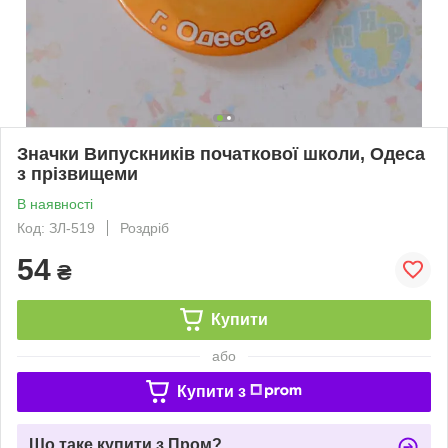
Значки Випускників початкової школи, Одеса
з прізвищеми
В наявності
Код: ЗЛ-519
Роздріб
54
₴
Купити
або
Купити з
Що таке купити з Пром?