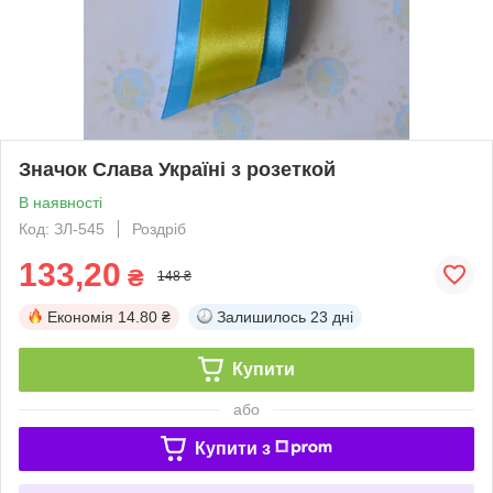
Значок Слава Україні з розеткой
В наявності
Код: ЗЛ-545
Роздріб
133,20
₴
148 ₴
Економія
14.80 ₴
Залишилось
23 дні
Купити
або
Купити з