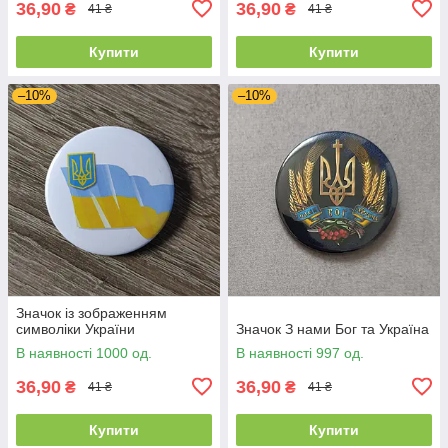
36,90
36,90
₴
₴
41 ₴
41 ₴
Купити
Купити
–10%
–10%
Значок із зображенням
символіки України
Значок З нами Бог та Україна
В наявності 1000 од.
В наявності 997 од.
36,90
36,90
₴
₴
41 ₴
41 ₴
Купити
Купити