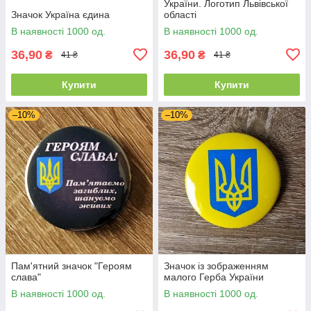
України. Логотип Львівської
Значок Україна єдина
області
В наявності 1000 од.
В наявності 1000 од.
36,90
36,90
₴
₴
41 ₴
41 ₴
Купити
Купити
–10%
–10%
Пам'ятний значок "Героям
Значок із зображенням
слава"
малого Герба України
В наявності 1000 од.
В наявності 1000 од.