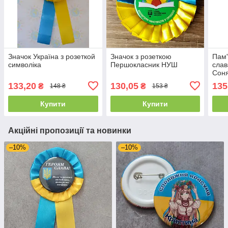
Значок Україна з розеткой
Значок з розеткою
Пам'
символіка
Першокласник НУШ
слав
Сон
133,20
130,05
135
₴
₴
148 ₴
153 ₴
Купити
Купити
Акційні пропозиції та новинки
–10%
–10%