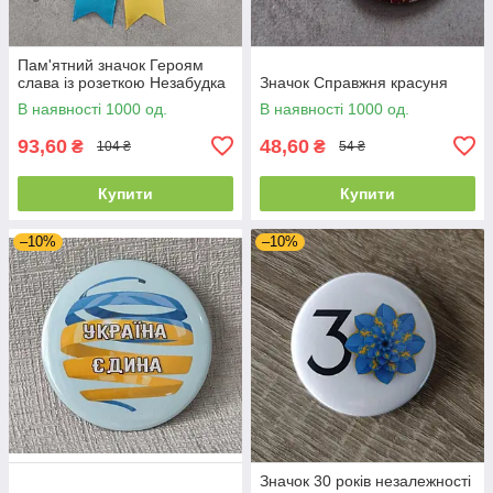
Пам'ятний значок Героям
слава із розеткою Незабудка
Значок Справжня красуня
В наявності 1000 од.
В наявності 1000 од.
93,60
48,60
₴
₴
104 ₴
54 ₴
Купити
Купити
–10%
–10%
Значок 30 років незалежності