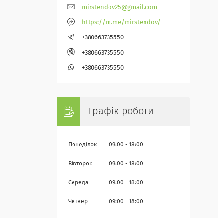
mirstendov25@gmail.com
https://m.me/mirstendov/
+380663735550
+380663735550
+380663735550
Графік роботи
Понеділок
09:00
18:00
Вівторок
09:00
18:00
Середа
09:00
18:00
Четвер
09:00
18:00