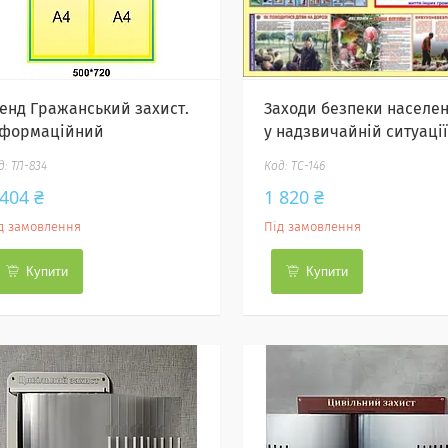
тенд Гражанський захист.
Заходи безпеки населе
нформаційний
у надзвичайній ситуації
ТЛ-834
ТС-146
 404 ₴
1 820 ₴
д замовлення
Під замовлення
Купити
Купити