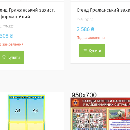
тенд Гражанський захист.
Стенд Гражанський захи
нформаційний
ОТ-30
ТЛ-832
2 586 ₴
 308 ₴
Під замовлення
д замовлення
Купити
Купити