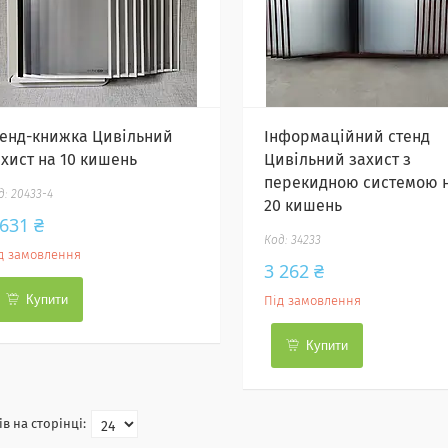
тенд-книжка Цивільний
Інформаційний стенд
ахист на 10 кишень
Цивільний захист з
перекидною системою 
20433-4
20 кишень
 631 ₴
34233
д замовлення
3 262 ₴
Купити
Під замовлення
Купити