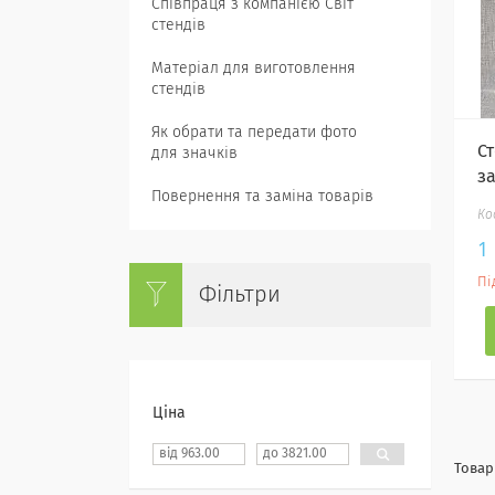
Співпраця з компанією Світ
стендів
Матеріал для виготовлення
стендів
Як обрати та передати фото
С
для значків
з
Повернення та заміна товарів
1
Пі
Фільтри
Ціна