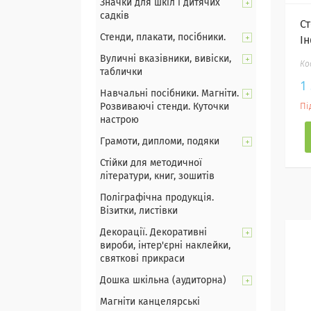
Значки для шкіл і дитячих
садків
С
Стенди, плакати, посібники.
І
Вуличні вказівники, вивіски,
таблички
1
Навчальні посібники. Магніти.
Розвиваючі стенди. Куточки
Пі
настрою
Грамоти, дипломи, подяки
Стійки для методичної
літератури, книг, зошитів
Поліграфічна продукція.
Візитки, листівки
Декорації. Декоративні
вироби, інтер'єрні наклейки,
святкові прикраси
Дошка шкільна (аудиторна)
Магніти канцелярські