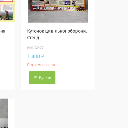
ння
Куточок цивільної оборони.
Стенд
12406
1 400 ₴
Під замовлення
Купити