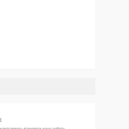
С
 намагаємось відновити нашу роботу