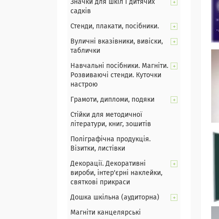
Значки для шкіл і дитячих
садків
Стенди, плакати, посібники.
Вуличні вказівники, вивіски,
таблички
Навчальні посібники. Магніти.
Розвиваючі стенди. Куточки
настрою
Грамоти, дипломи, подяки
Стійки для методичної
літератури, книг, зошитів
Поліграфічна продукція.
Візитки, листівки
Декорації. Декоративні
вироби, інтер'єрні наклейки,
святкові прикраси
Дошка шкільна (аудиторна)
Магніти канцелярські