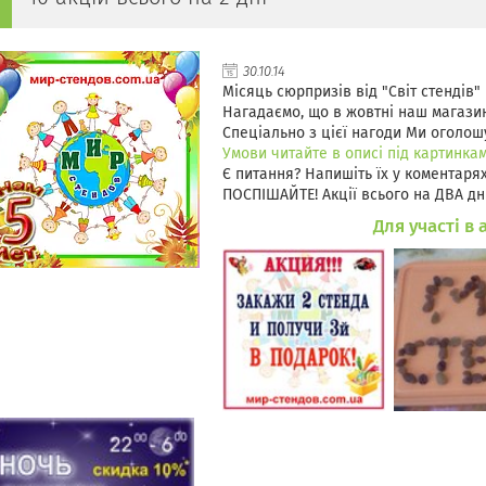
30.10.14
Місяць сюрпризів від "Світ стендів" 
Нагадаємо, що в жовтні наш магазин 
Спеціально з цієї нагоди Ми оголо
Умови читайте в описі під картинкам
Є питання? Напишіть їх у коментарях
ПОСПІШАЙТЕ! Акції всього на ДВА дні
Для участі в 