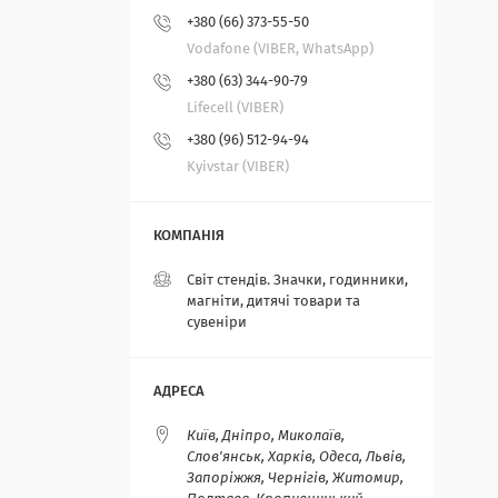
+380 (66) 373-55-50
Vodafone (VIBER, WhatsApp)
+380 (63) 344-90-79
Lifecell (VIBER)
+380 (96) 512-94-94
Kyivstar (VIBER)
Світ стендів. Значки, годинники,
магніти, дитячі товари та
сувеніри
Київ, Дніпро, Миколаїв,
Слов'янськ, Харків, Одеса, Львів,
Запоріжжя, Чернігів, Житомир,