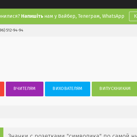
онилися?
Напишіть
нам у Вайбер, Телеграм, WhatsApp
К
(96) 512-94-94
ВЧИТЕЛЯМ
ВИХОВАТЕЛЯМ
ВИПУСКНИКАМ
Значки с розетками "символика" по самой н