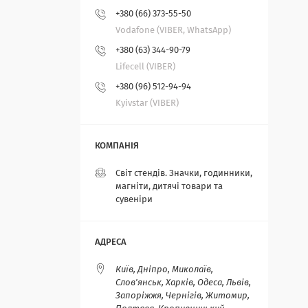
+380 (66) 373-55-50
Vodafone (VIBER, WhatsApp)
+380 (63) 344-90-79
Lifecell (VIBER)
+380 (96) 512-94-94
Kyivstar (VIBER)
Світ стендів. Значки, годинники,
магніти, дитячі товари та
сувеніри
Київ, Дніпро, Миколаїв,
Слов'янськ, Харків, Одеса, Львів,
Запоріжжя, Чернігів, Житомир,