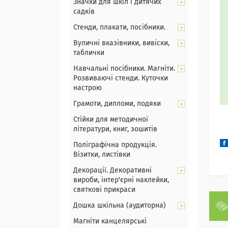
Значки для шкіл і дитячих
садків
Стенди, плакати, посібники.
Вуличні вказівники, вивіски,
таблички
Навчальні посібники. Магніти.
Розвиваючі стенди. Куточки
настрою
Грамоти, дипломи, подяки
Стійки для методичної
літератури, книг, зошитів
Поліграфічна продукція.
Візитки, листівки
Декорації. Декоративні
вироби, інтер'єрні наклейки,
святкові прикраси
Дошка шкільна (аудиторна)
Магніти канцелярські