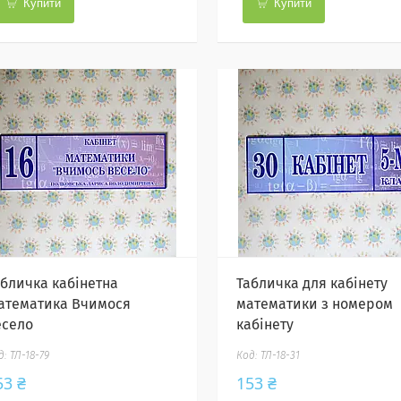
Купити
Купити
абличка кабінетна
Табличка для кабінету
атематика Вчимося
математики з номером
есело
кабінету
ТЛ-18-79
ТЛ-18-31
53 ₴
153 ₴