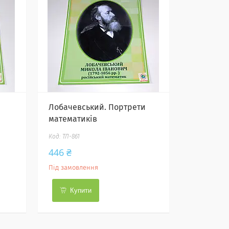
Лобачевський. Портрети
математиків
ТЛ-861
446 ₴
Під замовлення
Купити