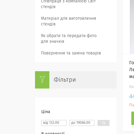
Співпраця з компанією Світ
стендів
Матеріал для виготовлення
стендів
Як обрати та передати фото
для значків
Повернення та заміна товарів
Г
Л
м
Фільтри
4
Пі
Ціна