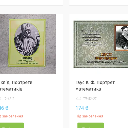
вклід. Портрети
Гаус К. Ф. Портрет
атематиків
математика
19-4212
ТЛ-52-27
46 ₴
174 ₴
д замовлення
Під замовлення