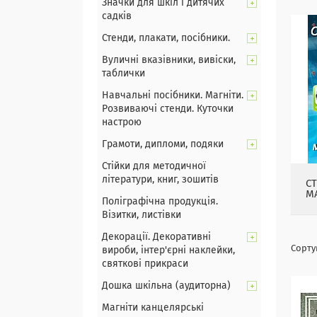
Значки для шкіл і дитячих
садків
Стенди, плакати, посібники.
Вуличні вказівники, вивіски,
таблички
Навчальні посібники. Магніти.
Розвиваючі стенди. Куточки
настрою
Грамоти, дипломи, подяки
Стійки для методичної
літератури, книг, зошитів
С
М
Поліграфічна продукція.
Візитки, листівки
Декорації. Декоративні
вироби, інтер'єрні наклейки,
святкові прикраси
Дошка шкільна (аудиторна)
Магніти канцелярські