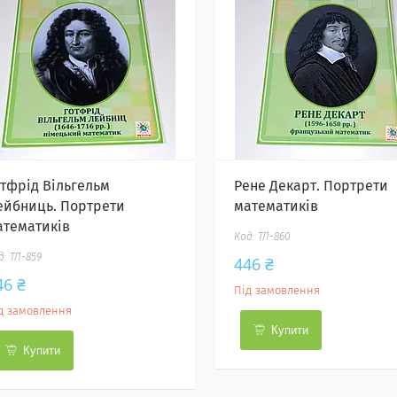
отфрід Вільгельм
Рене Декарт. Портрети
ейбниць. Портрети
математиків
атематиків
ТЛ-860
ТЛ-859
446 ₴
46 ₴
Під замовлення
д замовлення
Купити
Купити