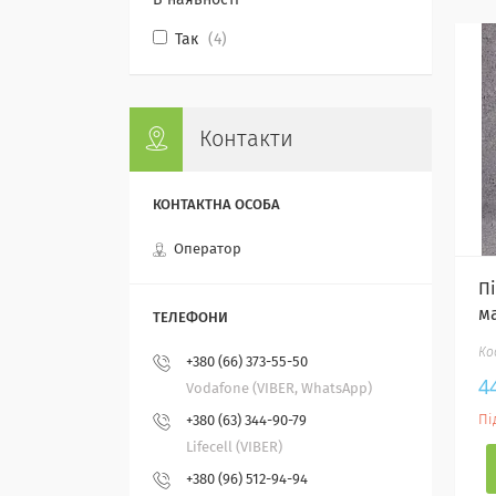
В наявності
Так
4
Контакти
Оператор
П
м
+380 (66) 373-55-50
4
Vodafone (VIBER, WhatsApp)
Пі
+380 (63) 344-90-79
Lifecell (VIBER)
+380 (96) 512-94-94