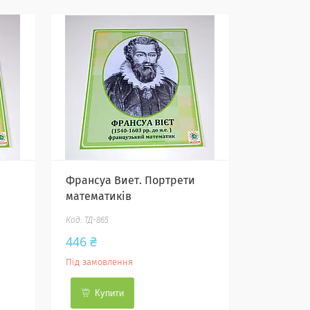
Франсуа Виет. Портрети
математиків
ТД-865
446 ₴
Під замовлення
Купити