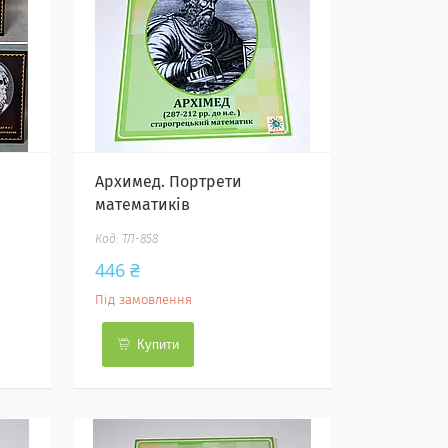
Архимед. Портрети
математиків
ТЛ-858
446 ₴
Під замовлення
Купити