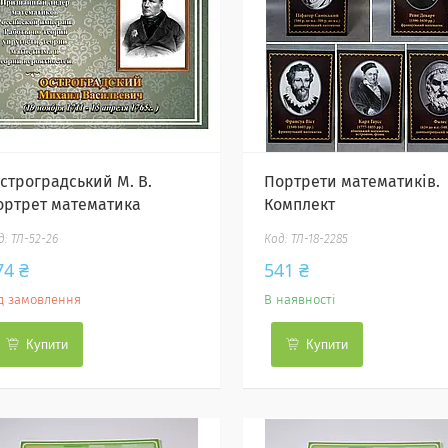
остроградський М. В.
Портрети математиків.
ортрет математика
Комплект
ТЛ-52-26
ТЛ-18-2285
74 ₴
541 ₴
д замовлення
В наявності
Купити
Купити