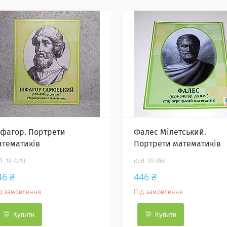
іфагор. Портрети
Фалес Мілетський.
атематиків
Портрети математиків
19-4213
ТЛ-864
46 ₴
446 ₴
д замовлення
Під замовлення
Купити
Купити