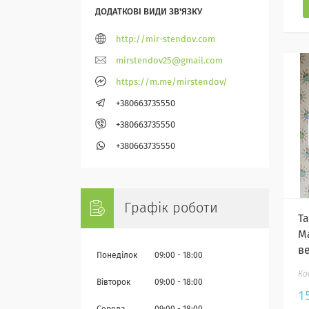
http://mir-stendov.com
mirstendov25@gmail.com
https://m.me/mirstendov/
+380663735550
+380663735550
+380663735550
Графік роботи
Т
М
в
Понеділок
09:00
18:00
Вівторок
09:00
18:00
1